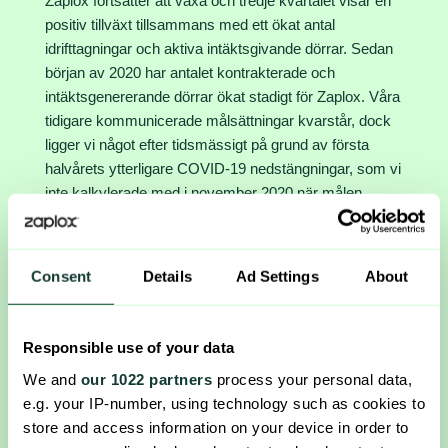
Zaplox fortsätter att växa och tredje kvartalet visar en
positiv tillväxt tillsammans med ett ökat antal
idrifttagningar och aktiva intäktsgivande dörrar. Sedan
början av 2020 har antalet kontrakterade och
intäktsgenererande dörrar ökat stadigt för Zaplox. Våra
tidigare kommunicerade målsättningar kvarstår, dock
ligger vi något efter tidsmässigt på grund av första
halvårets ytterligare COVID-19 nedstängningar, som vi
inte kalkylerade med i november 2020 när målen
formulerades.
Den nuvarande implementationstakten för
Consent
Details
Ad Settings
About
intäktsgenererande dörrar svarar upp mot målet, och
med den bakgrunden är vi övertygade om att vi
kommer nå vår målsättning på åtminstone 40 000
Responsible use of your data
aktiva dörrar under första halvåret 2022. Målsättningen
för att nå åtminstone 70 000 kontrakterade dörrar ligger
We and
our 1022 partners
process your personal data,
även den tidsmässigt efter på grund av tidigare
e.g. your IP-number, using technology such as cookies to
nämnda COVID-19 nedstängningar, men med nya
store and access information on your device in order to
större partnerprojekt och pågående upphandlingar