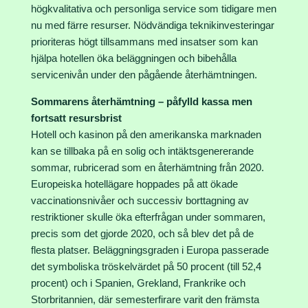
högkvalitativa och personliga service som tidigare men
nu med färre resurser. Nödvändiga teknikinvesteringar
prioriteras högt tillsammans med insatser som kan
hjälpa hotellen öka beläggningen och bibehålla
servicenivån under den pågående återhämtningen.
Sommarens återhämtning – påfylld kassa men
fortsatt resursbrist
Hotell och kasinon på den amerikanska marknaden
kan se tillbaka på en solig och intäktsgenererande
sommar, rubricerad som en återhämtning från 2020.
Europeiska hotellägare hoppades på att ökade
vaccinationsnivåer och successiv borttagning av
restriktioner skulle öka efterfrågan under sommaren,
precis som det gjorde 2020, och så blev det på de
flesta platser. Beläggningsgraden i Europa passerade
det symboliska tröskelvärdet på 50 procent (till 52,4
procent) och i Spanien, Grekland, Frankrike och
Storbritannien, där semesterfirare varit den främsta