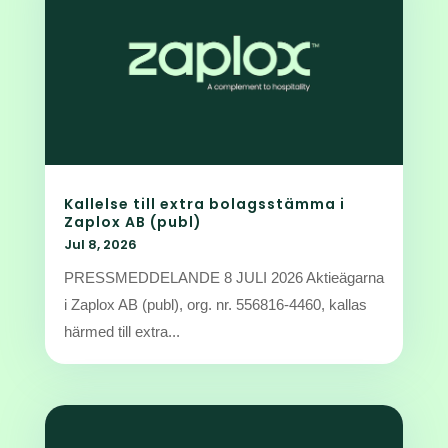
Kallelse till extra bolagsstämma i
Zaplox AB (publ)
Jul 8, 2026
PRESSMEDDELANDE 8 JULI 2026 Aktieägarna
i Zaplox AB (publ), org. nr. 556816-4460, kallas
härmed till extra...