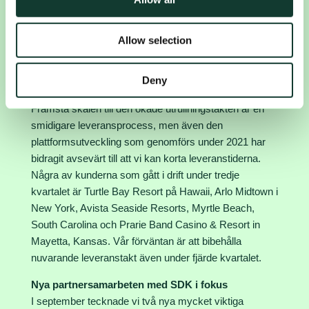
beroende på lösning, på 30 till 60 dagar. Vilket har
We also share information about your use of our site with
resulterat i att vi under tredje kvartalet ökat antalet
our social media, advertising and analytics partners who
Allow selection
intäktsgenererande dörrar jämfört med andra kvartalet
may combine it with other information that you’ve
med cirka 6 000 dörrar, vilket är en ökning med 73
provided to them or that they’ve collected from your use
procent jämfört med tredje kvartalet 2020. Därutöver
of their services.
Deny
ligger cirka 10 000 dörrar i pågående leveransprojekt.
Främsta skälen till den ökade utrullningstakten är en
smidigare leveransprocess, men även den
plattformsutveckling som genomförs under 2021 har
bidragit avsevärt till att vi kan korta leveranstiderna.
Några av kunderna som gått i drift under tredje
kvartalet är Turtle Bay Resort på Hawaii, Arlo Midtown i
New York, Avista Seaside Resorts, Myrtle Beach,
South Carolina och Prarie Band Casino & Resort in
Mayetta, Kansas. Vår förväntan är att bibehålla
nuvarande leveranstakt även under fjärde kvartalet.
Nya partnersamarbeten med SDK i fokus
I september tecknade vi två nya mycket viktiga