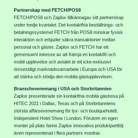
Partnerskap med FETCH/POS8
FETCH/POS8 och Zaplox tillkännagav sitt partnerskap
under tredje kvartalet. Det kontaktfria beställnings- och
betalningssystemet FETCH från POS8 minskar fysisk
interaktion och erbjuder säkra transaktioner mellan
personal och gäster. Zaplox och FETCH har ett
gemensamt intresse av att främja en kontaktfri och
mobil upplevelse och avtalet är ett icke-exklusivt
ömsesidigt marknadssamarbete i Europa och USA för
att stärka och stödja den mobila gästupplevelsen.
Branschevenemang i USA och Storbritannien
Zaplox presenterade sin kontaktfria mobila gästresa på
HITEC 2021 i Dallas, Texas och på Storbritanniens
största affärsevenemang för lyx- och boutiquehotell,
Independent Hotel Show i London. Förutom en egen
monter på plats fanns Zaplox innovativa produktportfölj
även representerad i flera partners montrar.