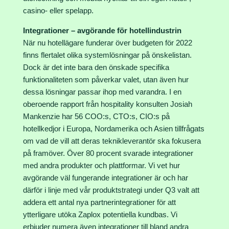
casino- eller spelapp.
Integrationer – avgörande för hotellindustrin
När nu hotellägare funderar över budgeten för 2022
finns flertalet olika systemlösningar på önskelistan.
Dock är det inte bara den önskade specifika
funktionaliteten som påverkar valet, utan även hur
dessa lösningar passar ihop med varandra. I en
oberoende rapport från hospitality konsulten Josiah
Mankenzie har 56 COO:s, CTO:s, CIO:s på
hotellkedjor i Europa, Nordamerika och Asien tillfrågats
om vad de vill att deras teknikleverantör ska fokusera
på framöver. Över 80 procent svarade integrationer
med andra produkter och plattformar. Vi vet hur
avgörande väl fungerande integrationer är och har
därför i linje med vår produktstrategi under Q3 valt att
addera ett antal nya partnerintegrationer för att
ytterligare utöka Zaplox potentiella kundbas. Vi
erbjuder numera även integrationer till bland andra