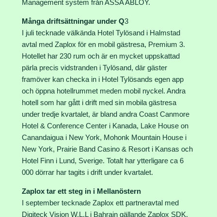
Management system från ASSA ABLOY.
Många driftsättningar under Q
3
I juli tecknade välkända Hotel Tylösand i Halmstad
avtal med Zaplox för en mobil gästresa, Premium 3.
Hotellet har 230 rum och är en mycket uppskattad
pärla precis vidstranden i Tylösand, där gäster
framöver kan checka in i Hotel Tylösands egen app
och öppna hotellrummet meden mobil nyckel. Andra
hotell som har gått i drift med sin mobila gästresa
under tredje kvartalet, är bland andra Coast Canmore
Hotel & Conference Center i Kanada, Lake House on
Canandaigua i New York, Mohonk Mountain House i
New York, Prairie Band Casino & Resort i Kansas och
Hotel Finn i Lund, Sverige. Totalt har ytterligare ca 6
000 dörrar har tagits i drift under kvartalet.
Zaplox tar ett steg in i Mellanöstern
I september tecknade Zaplox ett partneravtal med
Digiteck Vision W.L.L i Bahrain gällande Zaplox SDK.