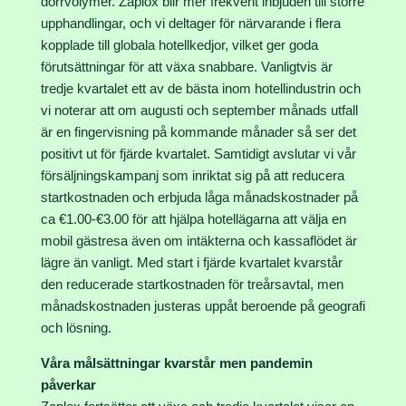
dörrvolymer. Zaplox blir mer frekvent inbjuden till större
upphandlingar, och vi deltager för närvarande i flera
kopplade till globala hotellkedjor, vilket ger goda
förutsättningar för att växa snabbare. Vanligtvis är
tredje kvartalet ett av de bästa inom hotellindustrin och
vi noterar att om augusti och september månads utfall
är en fingervisning på kommande månader så ser det
positivt ut för fjärde kvartalet. Samtidigt avslutar vi vår
försäljningskampanj som inriktat sig på att reducera
startkostnaden och erbjuda låga månadskostnader på
ca €1.00-€3.00 för att hjälpa hotellägarna att välja en
mobil gästresa även om intäkterna och kassaflödet är
lägre än vanligt. Med start i fjärde kvartalet kvarstår
den reducerade startkostnaden för treårsavtal, men
månadskostnaden justeras uppåt beroende på geografi
och lösning.
Våra målsättningar kvarstår men pandemin
påverkar