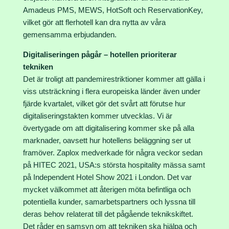
Amadeus PMS, MEWS, HotSoft och ReservationKey,
vilket gör att flerhotell kan dra nytta av våra
gemensamma erbjudanden.
Digitaliseringen pågår – hotellen prioriterar
tekniken
Det är troligt att pandemirestriktioner kommer att gälla i
viss utsträckning i flera europeiska länder även under
fjärde kvartalet, vilket gör det svårt att förutse hur
digitaliseringstakten kommer utvecklas. Vi är
övertygade om att digitalisering kommer ske på alla
marknader, oavsett hur hotellens beläggning ser ut
framöver. Zaplox medverkade för några veckor sedan
på HITEC 2021, USA:s största hospitality mässa samt
på Independent Hotel Show 2021 i London. Det var
mycket välkommet att återigen möta befintliga och
potentiella kunder, samarbetspartners och lyssna till
deras behov relaterat till det pågående teknikskiftet.
Det råder en samsyn om att tekniken ska hjälpa och