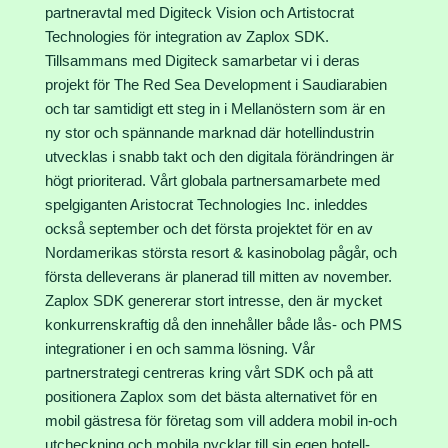
partneravtal med Digiteck Vision och Artistocrat
Technologies för integration av Zaplox SDK.
Tillsammans med Digiteck samarbetar vi i deras
projekt för The Red Sea Development i Saudiarabien
och tar samtidigt ett steg in i Mellanöstern som är en
ny stor och spännande marknad där hotellindustrin
utvecklas i snabb takt och den digitala förändringen är
högt prioriterad. Vårt globala partnersamarbete med
spelgiganten Aristocrat Technologies Inc. inleddes
också september och det första projektet för en av
Nordamerikas största resort & kasinobolag pågår, och
första delleverans är planerad till mitten av november.
Zaplox SDK genererar stort intresse, den är mycket
konkurrenskraftig då den innehåller både lås- och PMS
integrationer i en och samma lösning. Vår
partnerstrategi centreras kring vårt SDK och på att
positionera Zaplox som det bästa alternativet för en
mobil gästresa för företag som vill addera mobil in-och
utcheckning och mobila nycklar till sin egen hotell-,