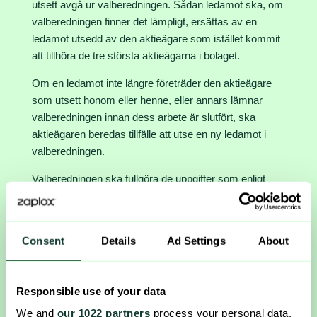
utsett avgå ur valberedningen. Sådan ledamot ska, om
valberedningen finner det lämpligt, ersättas av en
ledamot utsedd av den aktieägare som istället kommit
att tillhöra de tre största aktieägarna i bolaget.
Om en ledamot inte längre företräder den aktieägare
som utsett honom eller henne, eller annars lämnar
valberedningen innan dess arbete är slutfört, ska
aktieägaren beredas tillfälle att utse en ny ledamot i
valberedningen.
Valberedningen ska fullgöra de uppgifter som enligt
Svensk kod för bolagsstyrning ankommer på
valberedningen.
Ingen ersättning föreslås utgå till valberedningens
Consent
Details
Ad Settings
About
ledamöter, dock ska ersättning för havda kostnader
utbetalas.
Responsible use of your data
Beslut om a) ändring av gränserna för
We and
our 1022 partners
process your personal data,