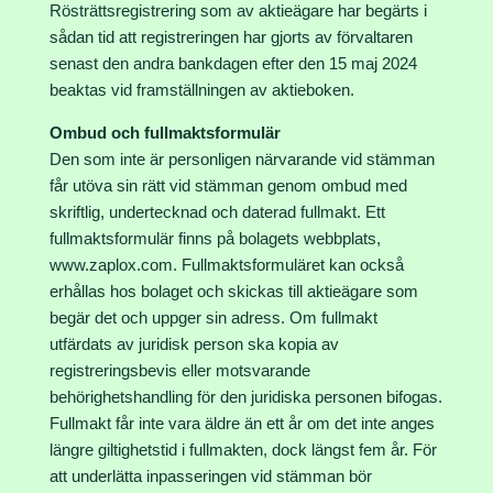
Rösträttsregistrering som av aktieägare har begärts i
sådan tid att registreringen har gjorts av förvaltaren
senast den andra bankdagen efter den 15 maj 2024
beaktas vid framställningen av aktieboken.
Ombud och fullmaktsformulär
Den som inte är personligen närvarande vid stämman
får utöva sin rätt vid stämman genom ombud med
skriftlig, undertecknad och daterad fullmakt. Ett
fullmaktsformulär finns på bolagets webbplats,
www.zaplox.com. Fullmaktsformuläret kan också
erhållas hos bolaget och skickas till aktieägare som
begär det och uppger sin adress. Om fullmakt
utfärdats av juridisk person ska kopia av
registreringsbevis eller motsvarande
behörighetshandling för den juridiska personen bifogas.
Fullmakt får inte vara äldre än ett år om det inte anges
längre giltighetstid i fullmakten, dock längst fem år. För
att underlätta inpasseringen vid stämman bör