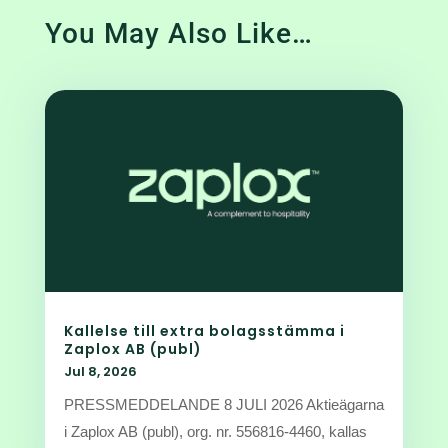
You May Also Like…
Kallelse till extra bolagsstämma i
Zaplox AB (publ)
Jul 8, 2026
PRESSMEDDELANDE 8 JULI 2026 Aktieägarna
i Zaplox AB (publ), org. nr. 556816-4460, kallas