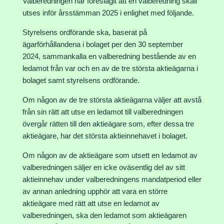
Valberedningen har föreslagit att en valberedning skall
utses inför årsstämman 2025 i enlighet med följande.
Styrelsens ordförande ska, baserat på
ägarförhållandena i bolaget per den 30 september
2024, sammankalla en valberedning bestående av en
ledamot från var och en av de tre största aktieägarna i
bolaget samt styrelsens ordförande.
Om någon av de tre största aktieägarna väljer att avstå
från sin rätt att utse en ledamot till valberedningen
övergår rätten till den aktieägare som, efter dessa tre
aktieägare, har det största aktieinnehavet i bolaget.
Om någon av de aktieägare som utsett en ledamot av
valberedningen säljer en icke oväsentlig del av sitt
aktieinnehav under valberedningens mandatperiod eller
av annan anledning upphör att vara en större
aktieägare med rätt att utse en ledamot av
valberedningen, ska den ledamot som aktieägaren