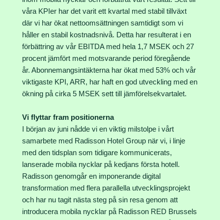
våra KPIer har det varit ett kvartal med stabil tillväxt
där vi har ökat nettoomsättningen samtidigt som vi
håller en stabil kostnadsnivå. Detta har resulterat i en
förbättring av vår EBITDA med hela 1,7 MSEK och 27
procent jämfört med motsvarande period föregående
år. Abonnemangsintäkterna har ökat med 53% och vår
viktigaste KPI, ARR, har haft en god utveckling med en
ökning på cirka 5 MSEK sett till jämförelsekvartalet.
Vi flyttar fram positionerna
I början av juni nådde vi en viktig milstolpe i vårt
samarbete med Radisson Hotel Group när vi, i linje
med den tidsplan som tidigare kommunicerats,
lanserade mobila nycklar på kedjans första hotell.
Radisson genomgår en imponerande digital
transformation med flera parallella utvecklingsprojekt
och har nu tagit nästa steg på sin resa genom att
introducera mobila nycklar på Radisson RED Brussels