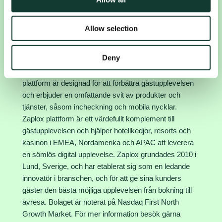
We also share information about your use of our site with
Certified Adviser för Zaplox AB är Svensk
our social media, advertising and analytics partners who
Kapitalmarknadsgranskning AB.
Allow selection
may combine it with other information that you’ve
provided to them or that they’ve collected from your use
Om Zaplox
of their services.
Deny
Zaplox är en ledande leverantör av digitala
gästlösningar för hotellindustrin. Bolagets SaaS-
plattform är designad för att förbättra gästupplevelsen
och erbjuder en omfattande svit av produkter och
tjänster, såsom incheckning och mobila nycklar.
Zaplox plattform är ett värdefullt komplement till
gästupplevelsen och hjälper hotellkedjor, resorts och
kasinon i EMEA, Nordamerika och APAC att leverera
en sömlös digital upplevelse. Zaplox grundades 2010 i
Lund, Sverige, och har etablerat sig som en ledande
innovatör i branschen, och för att ge sina kunders
gäster den bästa möjliga upplevelsen från bokning till
avresa. Bolaget är noterat på Nasdaq First North
Growth Market. För mer information besök gärna