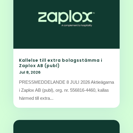
Kallelse till extra bolagsstämma i
Zaplox AB (publ)
Jul 8, 2026
PRESSMEDDELANDE 8 JULI 2026 Aktieägarna
i Zaplox AB (publ), org. nr. 556816-4460, kallas
härmed till extra...