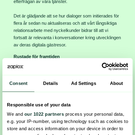
efterfrågan av våra tjänster.
Det är glädjande att se hur dialoger som initierades för
flera år sedan nu aktualiseras och att vårt långsiktiga
relationsarbete med nyckelkunder bidrar till att vi
fortsatt är relevanta i konversationer kring utvecklingen
av deras digitala gästresor.
Rustade för framtiden
Våra framgångar under kvartalet är ett utmärkt kvitto
på att vår tekniska kompetens och erfarenhet spelar
en avgörande roll i utvecklingen av den digitala
Consent
Details
Ad Settings
About
gästresan. Jag är stolt över att vi gör avtryck i
branschen och driver utvecklingen av nästa
generations mobila nycklar framåt. Genom att leverera
Responsible use of your data
på tidigare kommunicerade implementationsplaner har
We and
our 1022 partners
process your personal data,
vi bevisat vår mognad som SaaS-bolag och står nu på
e.g. your IP-number, using technology such as cookies to
en stark grund för fortsatt tillväxt.
store and access information on your device in order to