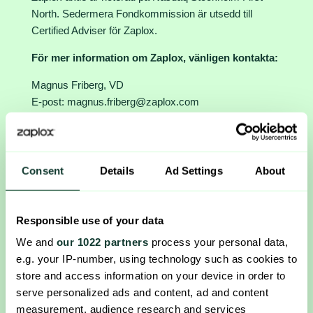
North. Sedermera Fondkommission är utsedd till
Certified Adviser för Zaplox.
För mer information om Zaplox, vänligen kontakta:
Magnus Friberg, VD
E-post:
magnus.friberg@zaplox.com
Telefon: + 8821675111473
Eller ir@zaplox.com
www.zaplox.com
Consent
Details
Ad Settings
About
Denna information är sådan information som Zaplox
AB är skyldigt att offentliggöra enligt EU:s
marknadsmissbruksförordning. Informationen
Responsible use of your data
lämnades, genom ovanstående kontaktpersons
We and
our 1022 partners
process your personal data,
försorg, för offentliggörande den 25 augusti 2017.
e.g. your IP-number, using technology such as cookies to
Ladda ner som PDF
store and access information on your device in order to
serve personalized ads and content, ad and content
measurement, audience research and services