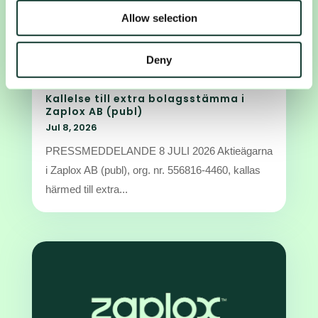
our social media, advertising and analytics partners who
Allow selection
may combine it with other information that you’ve
provided to them or that they’ve collected from your use
of their services.
Deny
Kallelse till extra bolagsstämma i
Zaplox AB (publ)
Jul 8, 2026
PRESSMEDDELANDE 8 JULI 2026 Aktieägarna
i Zaplox AB (publ), org. nr. 556816-4460, kallas
härmed till extra...