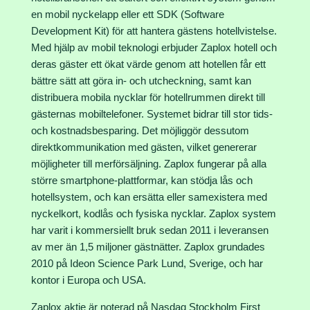
en mobil nyckelapp eller ett SDK (Software
Development Kit) för att hantera gästens hotellvistelse.
Med hjälp av mobil teknologi erbjuder Zaplox hotell och
deras gäster ett ökat värde genom att hotellen får ett
bättre sätt att göra in- och utcheckning, samt kan
distribuera mobila nycklar för hotellrummen direkt till
gästernas mobiltelefoner. Systemet bidrar till stor tids-
och kostnadsbesparing. Det möjliggör dessutom
direktkommunikation med gästen, vilket genererar
möjligheter till merförsäljning. Zaplox fungerar på alla
större smartphone-plattformar, kan stödja lås och
hotellsystem, och kan ersätta eller samexistera med
nyckelkort, kodlås och fysiska nycklar. Zaplox system
har varit i kommersiellt bruk sedan 2011 i leveransen
av mer än 1,5 miljoner gästnätter. Zaplox grundades
2010 på Ideon Science Park Lund, Sverige, och har
kontor i Europa och USA.
Zaplox aktie är noterad på Nasdaq Stockholm First