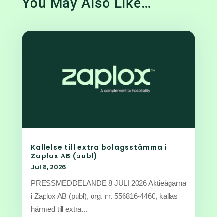
You May Also Like…
Kallelse till extra bolagsstämma i
Zaplox AB (publ)
Jul 8, 2026
PRESSMEDDELANDE 8 JULI 2026 Aktieägarna
i Zaplox AB (publ), org. nr. 556816-4460, kallas
härmed till extra...