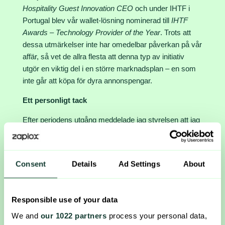
Hospitality Guest Innovation CEO
och under IHTF i
Portugal blev vår wallet-lösning nominerad till
IHTF
Awards – Technology Provider of the Year
. Trots att
dessa utmärkelser inte har omedelbar påverkan på vår
affär, så vet de allra flesta att denna typ av initiativ
utgör en viktig del i en större marknadsplan – en som
inte går att köpa för dyra annonspengar.
Ett personligt tack
Efter periodens utgång meddelade jag styrelsen att jag
har valt att kliva av rollen som VD för Zaplox. Det har
varit tre intensiva, utvecklande och otroligt
meningsfulla år. Vi har vuxit vår omsättning sexfaldigt,
Consent
Details
Ad Settings
About
förbättrat vår lönsamhet med över 53 procent, stärkt
vår produktportfölj och skapat förtroende hos både nya
och befintliga kunder. Framför allt har vi tillsammans
Responsible use of your data
byggt något som jag känner stor stolthet över. Jag
We and
our 1022 partners
process your personal data,
kommer att fortsätta i min roll under en