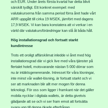
och EUR. Under årets första kvartal har detta blivit
särskilt tydligt. Ett konkret exempel: med
valutakurserna från samma period förra året hade vårt
ARR uppgått till cirka 19 MSEK, jämfört med dagens
17,9 MSEK. Vi kan bara konstatera att vi verkar i en
värld där valutakursförändringar kan slå åt båda håll.
Hög installationsgrad och fortsatt starkt
kundintresse
Trots ett oroligt affärsklimat inledde vi året med hög
installationsgrad där vi gick live med våra tjänster på
flertalet hotell, motsvarande nästan 5 000 dörrar som
nu är intäktsgenererande. Intresset för våra lösningar,
inte minst vår wallet-lösning, är fortsatt starkt och vi
ser att marknaden blir allt mer mogen för denna
teknologi. För oss som ligger i framkant när det gäller
mobila nycklar i digitala wallets, är detta givetvis
glädjande att se och vi ser fram emot att fortsätta
svara upp till denna ökade efterfrågan.