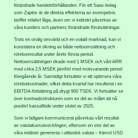
förändrade handelsförhållanden. För ett Saas-bolag
som Zaplox är de direkta effekterna av exempelvis
tariffer relativt låga, även om vi indirekt påverkas av
våra kunders och partners förändrade förutsättningar.
Trots en orolig omvärld och en volatil marknad, kan vi
konstatera en ökning av både nettoomsättning och
rörelseresultat under årets första period.
Nettoomsättningen ökade med 1 MSEK och vårt ARR
med cirka 2,5 MSEK jämfört med motsvarande period
föregående år. Samtidigt fortsätter vi att optimera våra
rörelsekostnader, vilket detta kvartal har resulterat i en
EBITDA-förbättring på drygt 900 TSEK. Vi fortsätter se
över kostnadsstrukturen som en del av målet att nå
positivt kassaflöde under slutet av 2025.
Som vi tidigare kommunicerat påverkas vårt resultat
av valutakursutvecklingen, eftersom en stor del av
våra intäkter genereras i utländsk valuta – främst USD