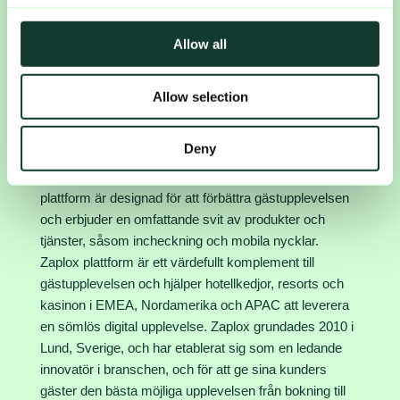
lämnades, genom ovanstående kontaktpersons
We use cookies to personalise content and ads, to
försorg, för offentliggörande den 27 maj 2025, kl. 08:30.
provide social media features and to analyse our traffic.
Allow all
We also share information about your use of our site with
Certified Adviser för Zaplox AB är Svensk
our social media, advertising and analytics partners who
Kapitalmarknadsgranskning AB.
Allow selection
may combine it with other information that you’ve
Om Zaplox
provided to them or that they’ve collected from your use
of their services.
Deny
Zaplox är en ledande leverantör av digitala
gästlösningar för hotellindustrin. Bolagets SaaS-
plattform är designad för att förbättra gästupplevelsen
och erbjuder en omfattande svit av produkter och
tjänster, såsom incheckning och mobila nycklar.
Zaplox plattform är ett värdefullt komplement till
gästupplevelsen och hjälper hotellkedjor, resorts och
kasinon i EMEA, Nordamerika och APAC att leverera
en sömlös digital upplevelse. Zaplox grundades 2010 i
Lund, Sverige, och har etablerat sig som en ledande
innovatör i branschen, och för att ge sina kunders
gäster den bästa möjliga upplevelsen från bokning till